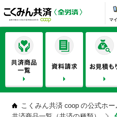
マ
こくみん共済 coop の公式ホ
共済商品一覧（共済の種類）