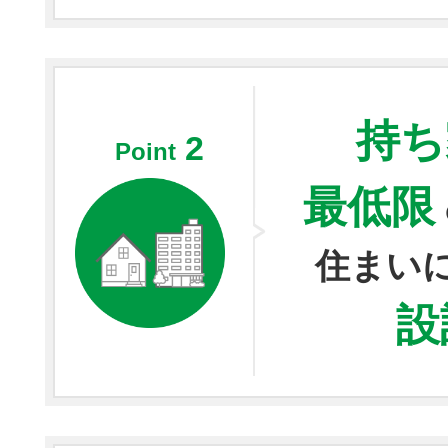
持ち
2
Point
最低限
住まい
設