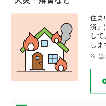
住ま
済」
して
しま
※
当