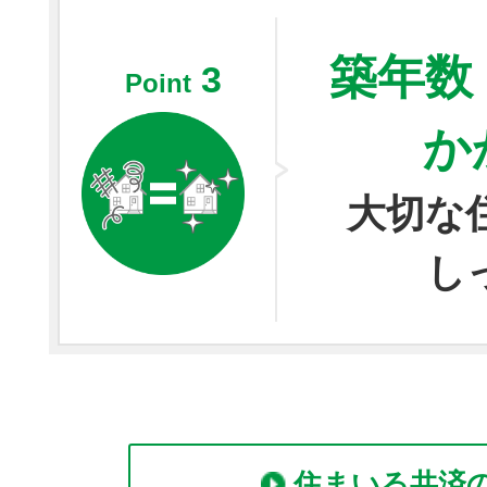
築年数
3
Point
か
大切な
し
住まいる共済