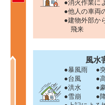
●消火作業に
●他人の車両
●建物外部か
飛来
風水
●暴風雨
●
●台風
●
●洪水
●
●雪崩
●