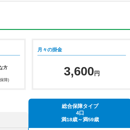
口
月々の掛金
3,600
な方
円
保障)
総合保障タイプ
4口
満18歳～満59歳