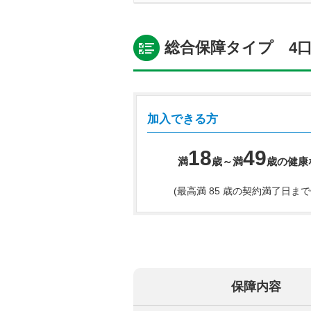
総合保障タイプ 4
加入できる方
18
49
満
歳～満
歳の健康
(最高満 85 歳の契約満了日まで
保障内容