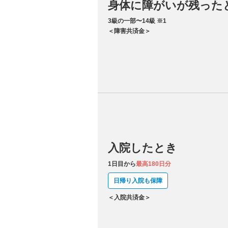
身体に障がいが残った
3級の一部〜14級 ※1
＜障害共済金＞
入院したとき
1日目から
最高180日分
日帰り入院も保障
＜入院共済金＞