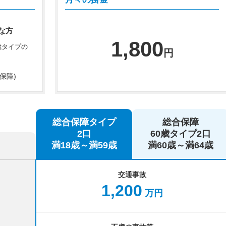
な方
1,800
歳タイプの
円
保障)
総合保障タイプ
総合保障
2口
60歳タイプ2口
満18歳～満59歳
満60歳～満64歳
交通事故
1,200
万円