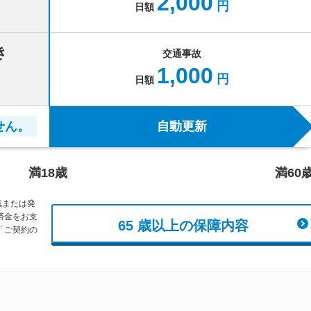
2,000
円
日額
き
交通事故
1,000
円
日額
せん。
自動更新
満18歳
満60
気または発
済金をお支
65 歳以上の保障内容
「ご契約の