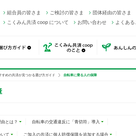
組合員の皆さま
ご検討の皆さま
団体経由の皆さま
こくみん共済 coop について
お問い合わせ
よくある
一覧
選び方ガイド
こくみん共済 coop の
すすめの共済が見つかる選び方ガイド
自転車に乗る人の保障
障
理由とは？
自転車の交通違反に「青切符」導入
ついて
ご加入の共済に個人賠償保障を追加する場合