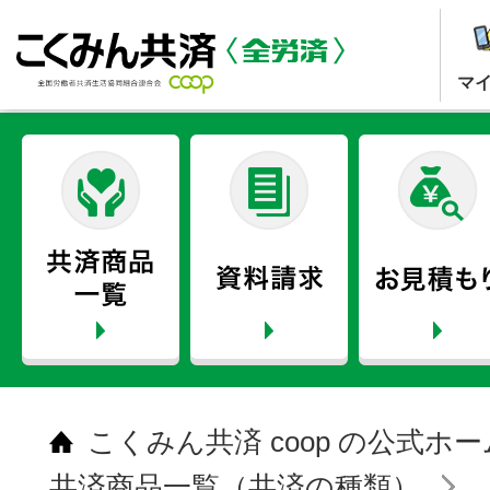
マ
こくみん共済 coop の公式ホ
共済商品一覧（共済の種類）