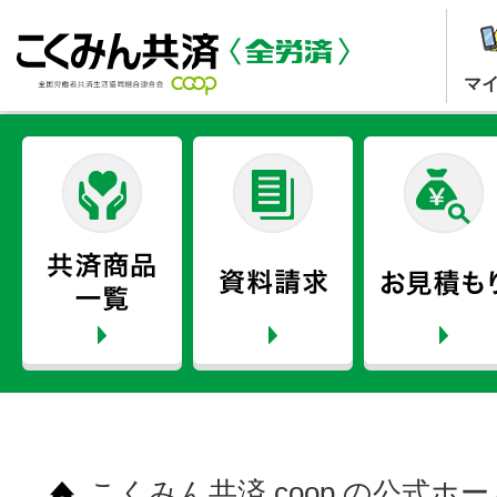
マ
こくみん共済 coop の公式ホ