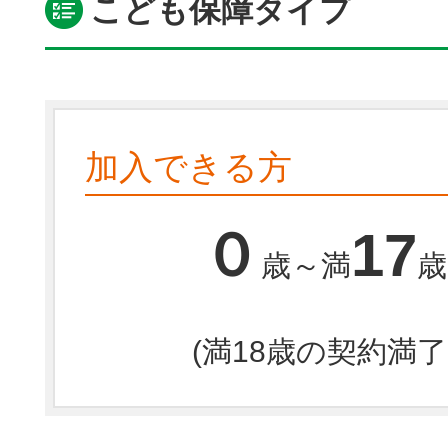
こども保障タイプ
加入できる方
０
17
歳～満
歳
(満18歳の契約満