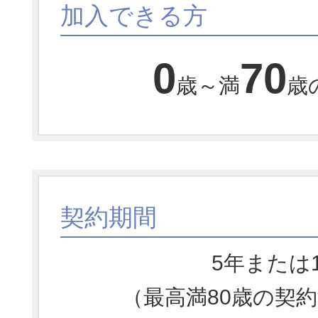
加入できる方
0
70
歳～満
歳
契約期間
5年または
（最高満80歳の契