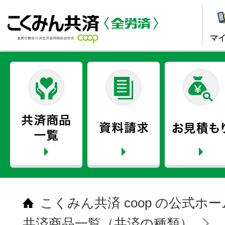
マ
こくみん共済 coop の公式ホ
共済商品一覧（共済の種類）