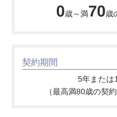
0
70
歳～満
歳
契約期間
5年または
（最高満80歳の契