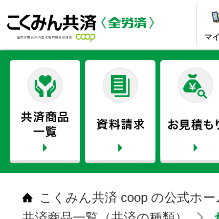
マ
こくみん共済 coop の公式ホ
共済商品一覧（共済の種類）