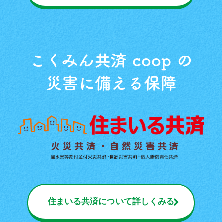
3月14日（土）、15日（日）
開催
大阪府
「防災・減災」を楽しく学ぶ
体験イベント「もしもFES大阪 2026」を
こくみん共済 coop の
開催しました！
災害に備える保障
2026/5/11 up!
4月19日（日）
開催
佐賀県
トヨタ紡織九州労働組合ユニ
オンフェスタへ防災ブース「災害体験
VR」を出展！
2026/5/7 up!
住まいる共済について詳しくみる