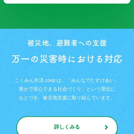
5月31日（日）
開催
北海道
【開催報告】食べて学ぶ!防災
×食育こども食堂。学生がつくる１日限定
イベント
被災地、避難者への⽀援
2026/6/9 up!
万一の災害時における対応
5月16日（土）、17日（日）
開催
こくみん共済 coop は、「みんなでたすけあい、
豊かで安心できる社会づくり」という理念に
愛知県
“もしも”に備える防災フェス
もとづき、被災地支援に取り組んでいます。
「もしもFES名古屋2026」今週末、5月16
日（土）～ 5月17日（日）に開催！
2026/5/11 up!
詳しくみる