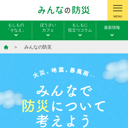
MENU
もしもの
ぼうさい
もしもに
最新情報
「そなえ」
カフェ
役立つコラム
みんなの防災
みんなで
防災
について
考えよう