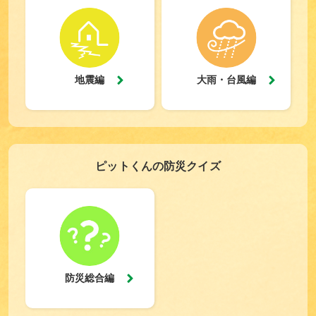
地震編
大雨・台風編
ピットくんの防災クイズ
防災総合編