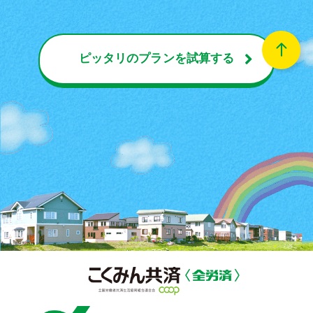
4月12日（日）
開催
熊本県
～熊本地震から10年を迎えて
ピッタリのプランを試算する
～防災イベントを開催します！
2026/3/27 up!
3月7日（土）
開催
佐賀県
コープさが生活協同組合主催
なるほどコープ交流会へ 防災ブース
「災害体験VR」を出展！
2026/3/16 up!