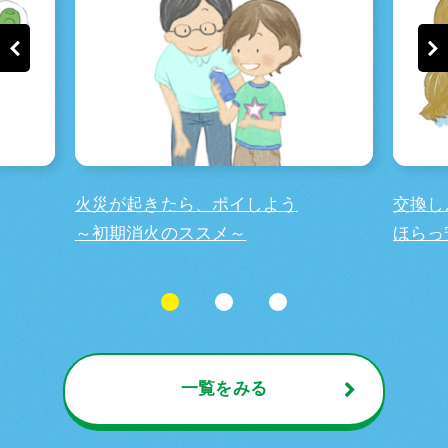
火災が起きたら、ポイしよう
交換し
～初期消火のススメ～
ほらっ
一覧をみる