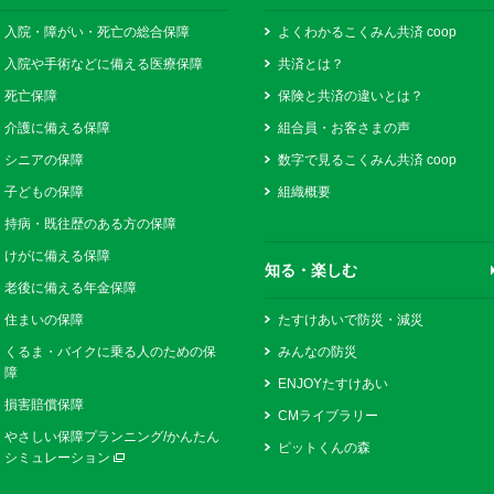
入院・障がい・死亡の総合保障
よくわかるこくみん共済 coop
入院や手術などに備える医療保障
共済とは？
死亡保障
保険と共済の違いとは？
介護に備える保障
組合員・お客さまの声
シニアの保障
数字で見るこくみん共済 coop
子どもの保障
組織概要
持病・既往歴のある方の保障
けがに備える保障
知る・楽しむ
老後に備える年金保障
住まいの保障
たすけあいで防災・減災
くるま・バイクに乗る人のための保
みんなの防災
障
ENJOYたすけあい
損害賠償保障
CMライブラリー
やさしい保障プランニング/かんたん
ピットくんの森
シミュレーション
別ウィンドウで開く