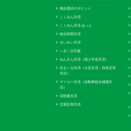
商品選択のポイント
こくみん共済
こくみん共済 あっと
総合医療共済
せいめい共済
いきいき応援
ねんきん共済（個人年金共済）
住まいる共済（火災共済・自然災害
共済）
マイカー共済（自動車総合補償共
済）
自賠責共済
交通災害共済