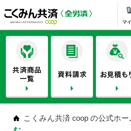
マ
こくみん共済 coop の公式ホ
む