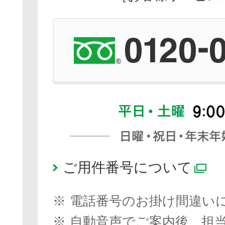
ご用件番号について
別
※
電話番号のお掛け間違い
※
自動音声でご案内後、担