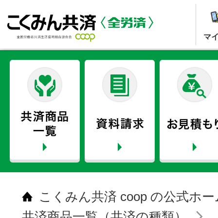
マ
こくみん共済 coop の公式ホ
共済商品一覧（共済の種類）