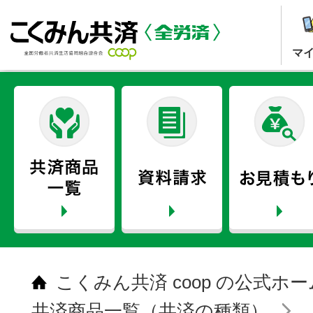
マ
こくみん共済 coop の公式ホ
共済商品一覧（共済の種類）