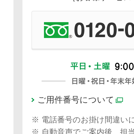
ご用件番号について
別
※
電話番号のお掛け間違い
※
自動音声でご案内後、担