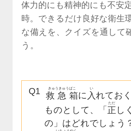
体力的にも精神的にも不安
時。できるだけ良好な衛生
な備えを、クイズを通して
う。
きゅうきゅうばこ
い
Q1
に
れてお
救急箱
入
ただ
ものとして、「
し
正
の」はどれでしょう
いちょうやく