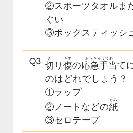
②スポーツタオルま
ぐい
③ボックスティッシ
き
きず
おうきゅうてあ
Q3
り
の
て
切
傷
応急手当
のはどれでしょう？
①ラップ
かみ
②ノートなどの
紙
③セロテープ