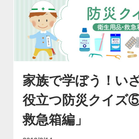
家族で学ぼう！い
役立つ防災クイズ
救急箱編」