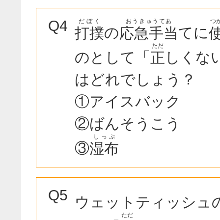
だぼく
おうきゅうてあ
つ
Q4
の
てに
打撲
応急手当
ただ
のとして「
しくな
正
はどれでしょう？
①アイスバック
②ばんそうこう
しっぷ
③
湿布
Q5
ウェットティッシュ
ただ