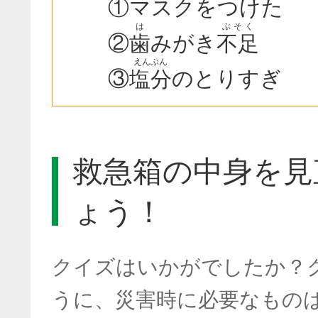
①マスクをつけた
は
ぶそく
②
みがき
歯
不足
えんぶん
③
のとりすぎ
塩分
救急箱の中身を見
ょう！
クイズはいかがでしたか？
うに、災害時に必要なもの