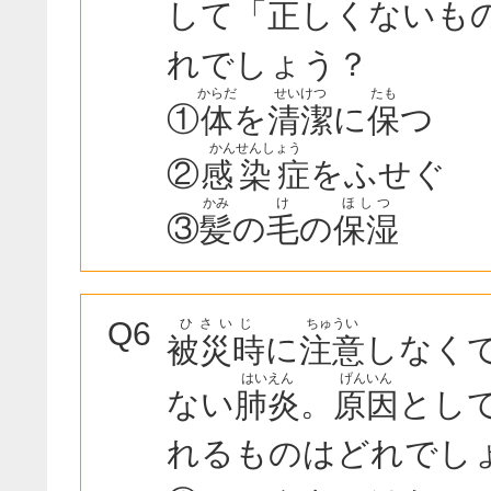
して「
しくないも
正
れでしょう？
からだ
せいけつ
たも
①
を
に
つ
体
清潔
保
かんせんしょう
②
をふせぐ
感染症
かみ
け
ほしつ
③
の
の
髪
毛
保湿
ひさいじ
ちゅうい
Q6
に
しなく
被災時
注意
はいえん
げんいん
ない
。
とし
肺炎
原因
れるものはどれでし