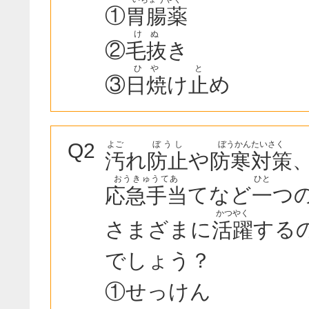
①
胃腸薬
けぬ
②
き
毛抜
ひや
と
③
け
め
日焼
止
よご
ぼうし
ぼうかんたいさく
Q2
れ
や
汚
防止
防寒対策
おうきゅうてあ
ひと
てなど
つ
応急手当
一
かつやく
さまざまに
する
活躍
でしょう？
①せっけん