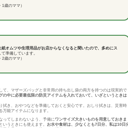
。
・1歳のママ）
は
紙オムツや生理用品がお店からなくなると聞いたので、多めにス
して準備しています。
・2歳のママ）
して、マザーズバッグと非常用の持ち出し袋の両方を持つのは現実的で
グの中に必要最低限の防災アイテムを入れておいて、いざというときは
り拭き、おやつなどを準備しておくと安心です。おしり拭きは、災害時
る万能アイテムになります。
なってしまわないよう、予備に
ワンサイズ大きいものを用意しておきま
というときにも使えます。
お水や食材は、少なくとも7日分、私は10日