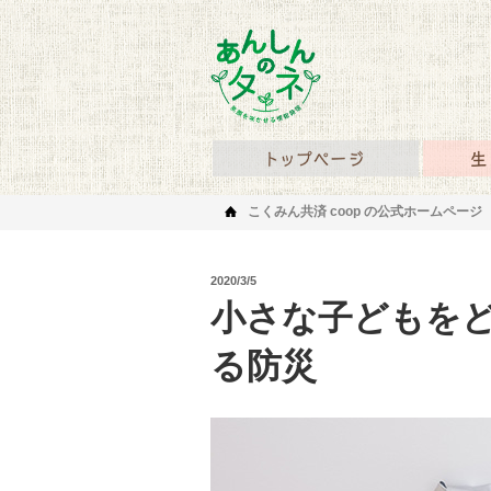
あんしんのタネ 笑顔を
あんしん
こくみん共済 coop の公式ホームページ
2020/3/5
小さな子どもを
る防災