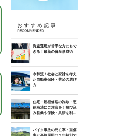
おすすめ記事
RECOMMENDED
資産運用が苦手な方にもで
きる！最新の資産形成術
令和流！社会と家計を考え
た自動車保険・共済の選び
方
住宅・屋根修理の詐欺・悪
徳商法にご注意を！飛び込
み営業や保険・共済を利...
バイク事故の死亡率・重傷
率と事故原因は？年齢別で