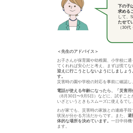
下の子
求める
して、
たせて
（30代
＜先生のアドバイス＞
お子さんが保育園や幼稚園、小学校に通
てくれれば安心だと考え、まずは慌てな
迎えに行こうとしないようにしましょう
す。
災害時の園や学校の対応を事前に確認し
電話が使える年齢になったら、「災害用
（8月30日〜9月5日）などに、試すこ
いざというときもスムーズに使えるでし
わが家でも、災害時の家族との連絡手段
状況が分かる方法だからです。また、
避
体的な場所を決めています。
一日中待機
ます。