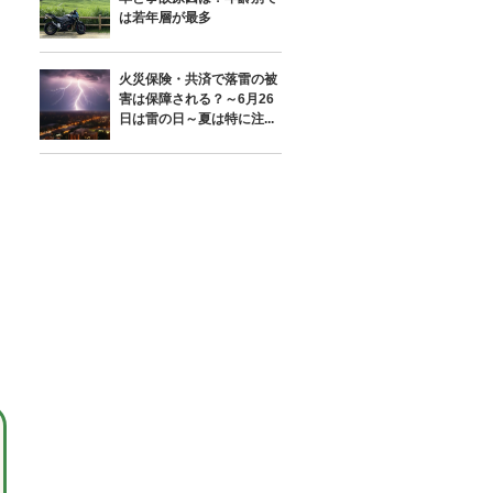
は若年層が最多
火災保険・共済で落雷の被
害は保障される？～6月26
日は雷の日～夏は特に注...