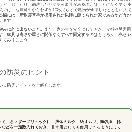
など、傾いたり、崩壊したりする可能性がある場合は、とにかく早く外
災では、地震発生からわずか10秒足らずで建物が全壊したとともに火災
る際には、新耐震基準が採用された以降に建てられた家であるかどうか
えます。
やみに外に出ないこと。
また、家の中を安全にしておき、食料や災害用
す。
家具は高さや重さに関係なくすべて固定する
のはもちろん、
赤ちゃ
えてみましょう。
の防災のヒント
いる防災アイデアをご紹介します。
っている
マザーズリュックに、液体ミルク、紙オムツ、離乳食、除
トなどを一定数入れておき、
非常用としても使用できるようにして