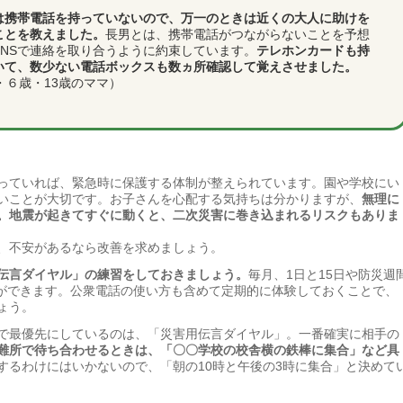
は携帯電話を持っていないので、万一のときは近くの大人に助けを
ことを教えました。
長男とは、携帯電話がつながらないことを予想
SNSで連絡を取り合うように約束しています。
テレホンカードも持
いて、数少ない電話ボックスも数ヵ所確認して覚えさせました。
・６歳・13歳のママ）
っていれば、緊急時に保護する体制が整えられています。園や学校にい
いことが大切です。お子さんを心配する気持ちは分かりますが、
無理に
。地震が起きてすぐに動くと、二次災害に巻き込まれるリスクもありま
、不安があるなら改善を求めましょう。
伝言ダイヤル」の練習をしておきましょう。
毎月、1日と15日や防災週
とができます。公衆電話の使い方も含めて定期的に体験しておくことで、
ょう。
で最優先にしているのは、「災害用伝言ダイヤル」。一番確実に相手の
難所で待ち合わせるときは、「〇〇学校の校舎横の鉄棒に集合」など具
するわけにはいかないので、「朝の10時と午後の3時に集合」と決めて