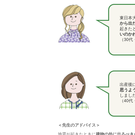
東日本
から出
起きた
いのか
（30代
出産後
思うよ
しまし
（40代
＜先生のアドバイス＞
地震が起きたときに
建物の外に出るべき