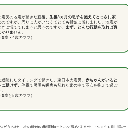
大震災の地震が起きた直後、
生後3ヵ月の息子を抱えてとっさに家
た
のですが、周りに人がいなくてとても孤独に感じました。地震が
ときに慌ててしまうと思うのですが、
まず、どんな行動を取れば良
わかりません。
・9歳・4歳のママ）
に退院したタイミングで起きた、東日本大震災。
赤ちゃんがいると
うに動けず、
停電で照明も暖房も切れた家の中で不安を抱えて過ご
た。
・9歳と5歳のママ）
かどうかは、その建物の耐震性によって異なります。
1981年6月以降の