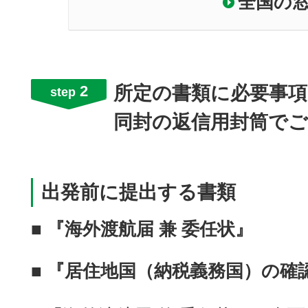
全国の
2
所定の書類に必要事項
step
同封の返信用封筒で
出発前に提出する書類
■
『海外渡航届 兼 委任状』
■
『居住地国（納税義務国）の確