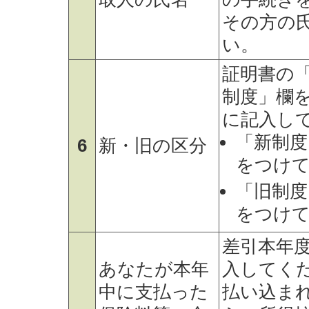
その方の
い。
証明書の
制度」欄
に記入し
「新制度
6
新・旧の区分
をつけ
「旧制度
をつけ
差引本年
あなたが本年
入してく
中に支払った
払い込ま