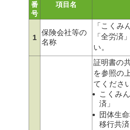
番
項目名
号
「こくみん
保険会社等の
「全労済
1
名称
い。
証明書の
を参照の
てくださ
こくみん
済」
団体生命
移行共済