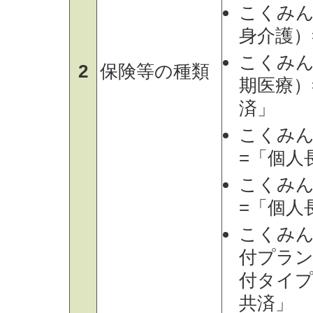
こくみん
身介護）
こくみん
2
保険等の種類
期医療）
済」
こくみん
=「個人
こくみん
=「個人
こくみん
付プラン
付タイプ
共済」