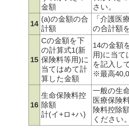
金額
さい。
(a)の金額の合
「介護医療
14
計額
の合計額
Cの金額を下
14の金額
の計算式1(新
用)に当て
15
保険料等用)に
を記入し
当てはめて計
※最高40,
算した金額
一般の生
生命保険料控
医療保険
16
除額
険料控除
計(イ+ロ+ハ)
ください