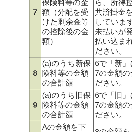
保険料等の金
ら、所得
7
額（分配を受
共済掛金
けた剰余金等
していま
の控除後の金
未払いが
額）
払い込ま
ださい。
(a)のうち新保
6で「新」
8
険料等の金額
7の金額
の合計額
ださい。
(a)のうち旧保
6で「旧」
9
険料等の金額
7の金額
の合計額
ださい。
Aの金額を下
8の金額を