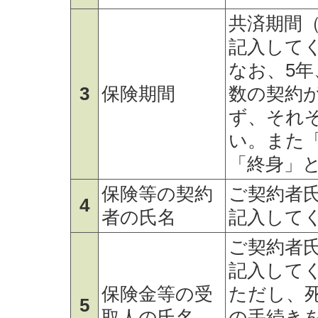
共済期間
記入して
なお、5年
3
保険期間
数の契約
ず、それ
い。また
「終身」
保険等の契約
ご契約者
4
者の氏名
記入して
ご契約者
記入して
保険金等の受
ただし、
5
取人の氏名
の手続き