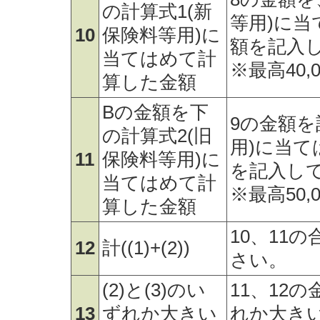
の計算式1(新
等用)に当
10
保険料等用)に
額を記入
当てはめて計
※最高40,
算した金額
Bの金額を下
9の金額を
の計算式2(旧
用)に当て
11
保険料等用)に
を記入し
当てはめて計
※最高50,
算した金額
10、11
12
計((1)+(2))
さい。
(2)と(3)のい
11、12
13
ずれか大きい
れか大き