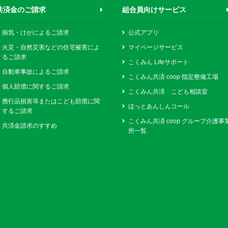
共済金のご請求
組合員向けサービス
病気・けがによるご請求
公式アプリ
火災・自然災害などの住宅被害によ
マイページサービス
るご請求
こくみん Lifeサポート
自動車事故によるご請求
こくみん共済 coop 指定整備工場
個人賠償に関するご請求
こくみん共済 こども相談室
携行品損害等またはこども賠償に関
ほっとあんしんコール
するご請求
こくみん共済 coop グループ介護事
共済金請求のすすめ
所一覧