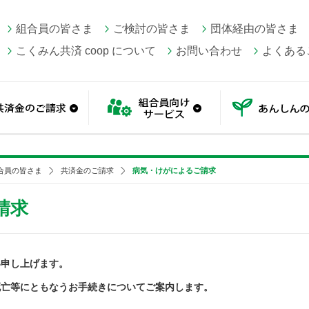
組合員の皆さま
ご検討の皆さま
団体経由の皆さま
こくみん共済 coop について
お問い合わせ
よくある
続き方法
共済金のご請求
組合員向けサービス
合員の皆さま
共済金のご請求
病気・けがによるご請求
請求
い申し上げます。
死亡等にともなうお手続きについてご案内します。