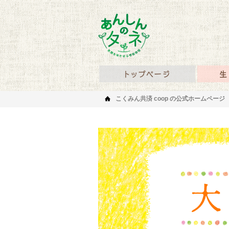
あんしんのタネ 笑顔を
あんしん
こくみん共済 coop の公式ホームページ