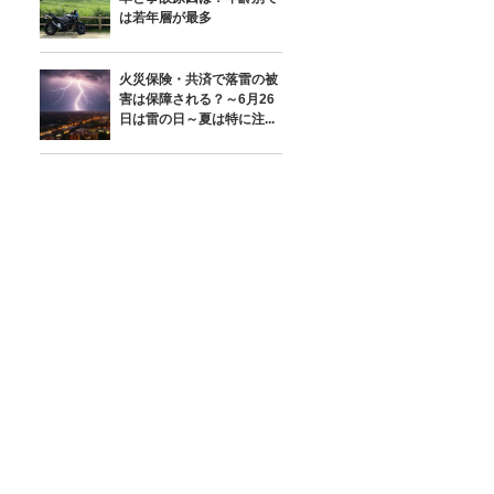
は若年層が最多
火災保険・共済で落雷の被
害は保障される？～6月26
日は雷の日～夏は特に注...