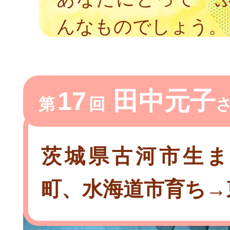
んなものでしょう。
17
田中元子
第
回
茨城県古河市生ま
町、水海道市育ち→