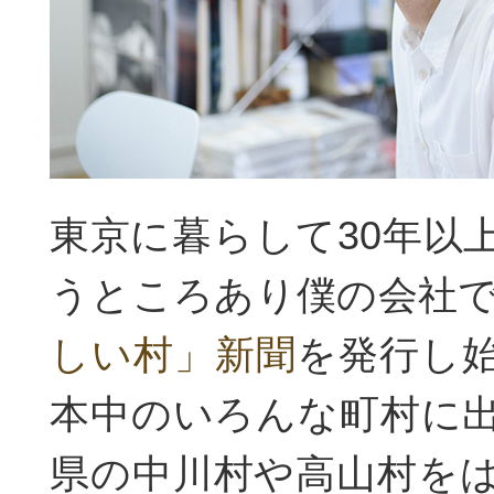
東京に暮らして30年以
うところあり僕の会社
しい村」新聞
を発行し
本中のいろんな町村に
県の中川村や高山村を