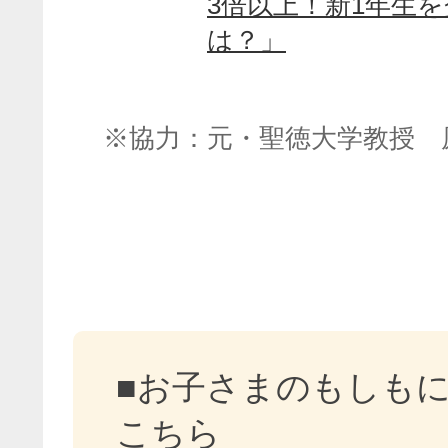
3倍以上！新1年生
は？」
※協力：元・聖徳大学教授 
■お子さまのもしも
こちら