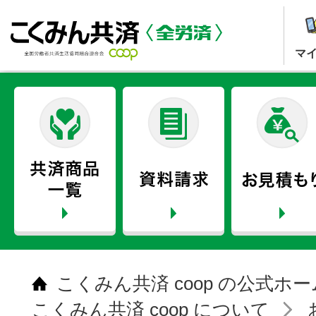
マ
こくみん共済 coop の公式ホ
こくみん共済 coop について