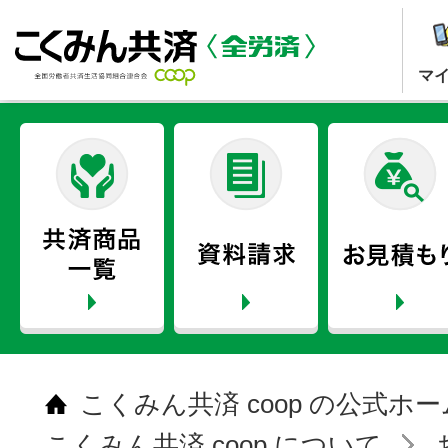
マ
こくみん共済 coop の公式ホ
こくみん共済 coop について