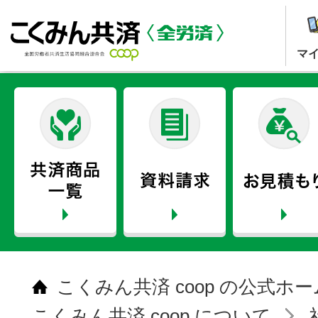
マ
こくみん共済 coop の公式ホ
こくみん共済 coop について