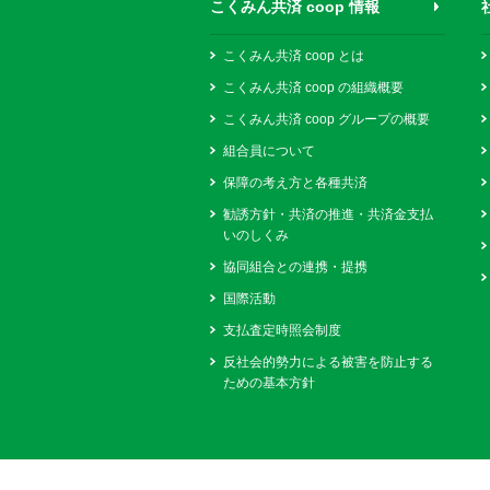
こくみん共済 coop 情報
こくみん共済 coop とは
こくみん共済 coop の組織概要
こくみん共済 coop グループの概要
組合員について
保障の考え方と各種共済
勧誘方針・共済の推進・共済金支払
いのしくみ
協同組合との連携・提携
国際活動
支払査定時照会制度
反社会的勢力による被害を防止する
ための基本方針