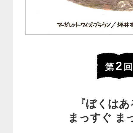
2
第
回
『ぼくはあ
まっすぐ ま