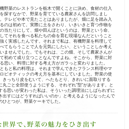
機野菜のレストランを栃木で開くことに決め、食材の仕入
を探すなかで、野菜を育てている農家さんを訪問しまし
。テレビや本で見たことはありましたが、畑に足を踏み入
るのは初めて。実際に土をさわり、いきいきと育つ作物を
の当たりにして、畑や田んぼというのは、野菜という命、
してそれを食べる私たちの命を育む現場なんだということ
強く実感したんです。それまで私は、有機野菜を料理して
べてもらうことで人を元気にしたい、ということしか考え
いませんでした。でもそれは、この畑、そして農家さんが
て初めて成り立つことなんですよね。そこから、野菜に対
る思い、料理に対する考え方がガラっと変わりました。
ともと私の料理は、それまで学んできたフランス料理やマ
ロビオティックの考え方を基本にしていました。野菜の使
、きっちり皮をむいて、へたもとり、きれいに面取りする
に丸ごと全部使うようにする、それぞれ"型"があります。と
する思いが変わった私は、そういった調理法にしばられずに
き出すにはどうすればいいのか」と考えるようになったんで
のひとつが、野菜ケーキでした。