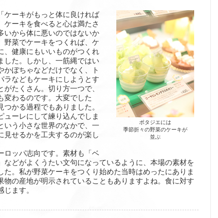
「ケーキがもっと体に良ければ
。ケーキを食べると心は満たさ
多いから体に悪いのではないか
。野菜でケーキをつくれば、ケ
に、健康にもいいものがつくれ
ました。しかし、一筋縄ではい
やかぼちゃなどだけでなく、ト
パラなどもケーキにしようとす
とがたくさん。切り方一つで、
も変わるのです。大変でした
見つかる過程でもありました。
ピューレにして練り込んでしま
ポタジエには
という小さな世界のなかで、一
季節折々の野菜のケーキが
に見せるかを工夫するのが楽し
並ぶ
ーロッパ志向です。素材も「ベ
」などがよくうたい文句になっているように、本場の素材を
した。私が野菜ケーキをつくり始めた当時はめったにありま
果物の産地が明示されていることもありますよね。食に対す
感じます。