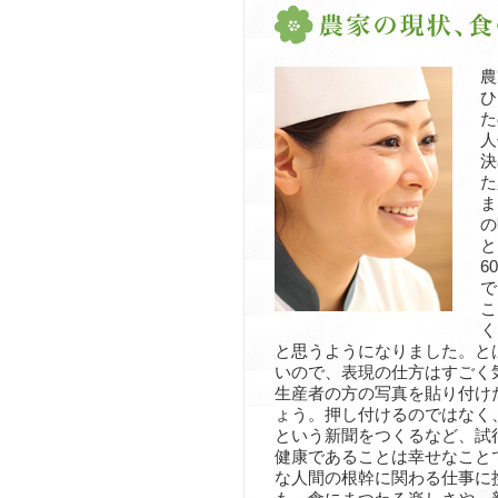
農
ひ
た
人
決
た
ま
の
と
6
で
こ
く
と思うようになりました。と
いので、表現の仕方はすごく
生産者の方の写真を貼り付け
ょう。押し付けるのではなく
という新聞をつくるなど、試
健康であることは幸せなこと
な人間の根幹に関わる仕事に