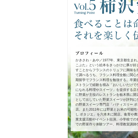
かきさわ・あや／1977年、東京都生ま
こぶた』という絵本をきっかけに豚が好
すことからフランスのトリュフに興味を
て調べるうち、フランス料理全般に関心
期留学でフランス料理を勉強する。卒業
ストランで経験を積み「おいしいだけで
になれる料理やスイーツ」を提供する店を
に野菜が主役のレストランを栃木県に開
として出していた野菜スイーツが評判にな
の野菜スイーツ専門店「パティスリー 
店。また2011年には野菜とお米の可能
し ポタジエ」を六本木に開店。食育や
業支援活動やイベント出演、小学校での
での野菜作り体験ツアー、料理教室講師