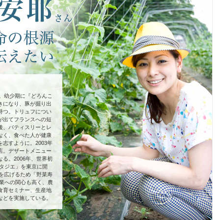
れ。幼少期に『どろんこ
きになり、豚が掘り出
持つ。トリュフについ
が出てフランスへの短
後、パティスリーとレ
なく、食べた人が健康
志すように。2003年
店。デザートメニュー
る。2006年、世界初
ポタジエ」を東京に開
性を広げるため「野菜寿
農業への関心も高く、農
食育セミナー、生産地
などを実施している。