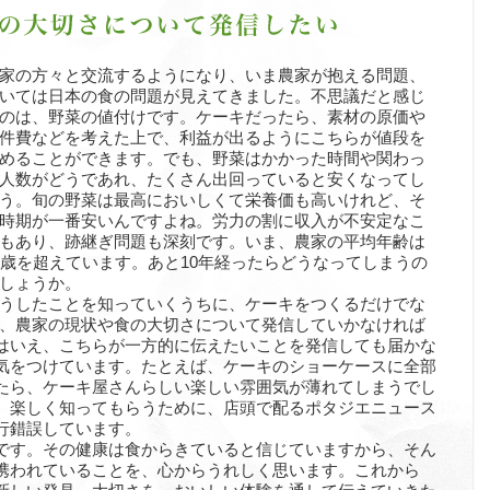
家の方々と交流するようになり、いま農家が抱える問題、
いては日本の食の問題が見えてきました。不思議だと感じ
のは、野菜の値付けです。ケーキだったら、素材の原価や
件費などを考えた上で、利益が出るようにこちらが値段を
めることができます。でも、野菜はかかった時間や関わっ
人数がどうであれ、たくさん出回っていると安くなってし
う。旬の野菜は最高においしくて栄養価も高いけれど、そ
時期が一番安いんですよね。労力の割に収入が不安定なこ
もあり、跡継ぎ問題も深刻です。いま、農家の平均年齢は
0歳を超えています。あと10年経ったらどうなってしまうの
しょうか。
うしたことを知っていくうちに、ケーキをつくるだけでな
、農家の現状や食の大切さについて発信していかなければ
はいえ、こちらが一方的に伝えたいことを発信しても届かな
気をつけています。たとえば、ケーキのショーケースに全部
たら、ケーキ屋さんらしい楽しい雰囲気が薄れてしまうでし
、楽しく知ってもらうために、店頭で配るポタジエニュース
行錯誤しています。
です。その健康は食からきていると信じていますから、そん
携われていることを、心からうれしく思います。これから