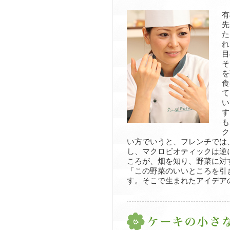
有
先
た
れ
目
そ
を
食
て
い
す
も
ク
い方でいうと、フレンチでは
し、マクロビオティックは逆
ころが、畑を知り、野菜に対
「この野菜のいいところを引
す。そこで生まれたアイデア