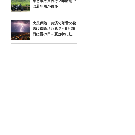
率と事故原因は？年齢別で
は若年層が最多
火災保険・共済で落雷の被
害は保障される？～6月26
日は雷の日～夏は特に注...