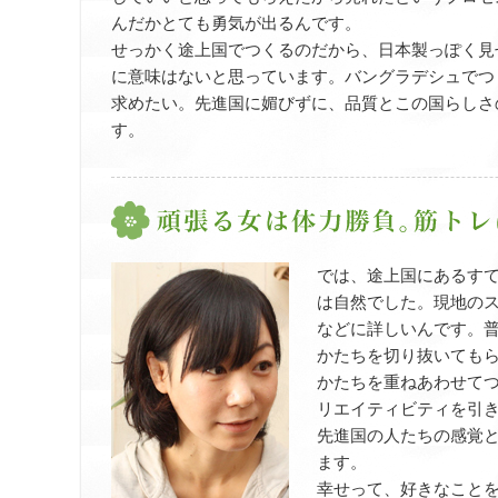
んだかとても勇気が出るんです。
せっかく途上国でつくるのだから、日本製っぽく見
に意味はないと思っています。バングラデシュでつ
求めたい。先進国に媚びずに、品質とこの国らしさ
す。
では、途上国にあるす
は自然でした。現地の
などに詳しいんです。
かたちを切り抜いても
かたちを重ねあわせて
リエイティビティを引
先進国の人たちの感覚
ます。
幸せって、好きなこと