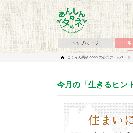
あんしんのタネ 笑顔を
あんしん
こくみん共済 coop の公式ホームページ
今月の「生きるヒン