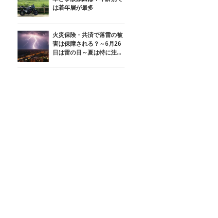
は若年層が最多
火災保険・共済で落雷の被
害は保障される？～6月26
日は雷の日～夏は特に注...