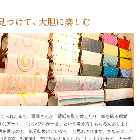
てつくられた布も。齋藤さんが「壁紙を取り替えたり、絵を飾る感覚
きなアート。「シンプルが一番」という考え方ももちろんあります
柄を選ぶのも、気分転換にいいかも！と思わされます。ちなみに、こ
3,000～6,000円。窓の数や大きさなどによりますけれど、カーテ