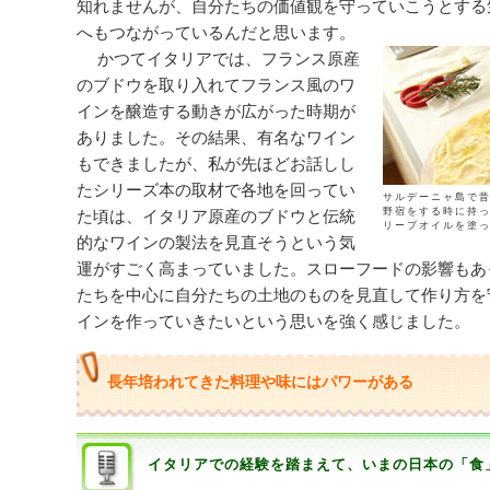
知れませんが、自分たちの価値観を守っていこうとする
へもつながっているんだと思います。
かつてイタリアでは、フランス原産
のブドウを取り入れてフランス風のワ
インを醸造する動きが広がった時期が
ありました。その結果、有名なワイン
もできましたが、私が先ほどお話しし
たシリーズ本の取材で各地を回ってい
サルデーニャ島で
野宿をする時に持
た頃は、イタリア原産のブドウと伝統
リーブオイルを塗
的なワインの製法を見直そうという気
運がすごく高まっていました。スローフードの影響もあ
たちを中心に自分たちの土地のものを見直して作り方を
インを作っていきたいという思いを強く感じました。
長年培われてきた料理や味にはパワーがある
イタリアでの経験を踏まえて、いまの日本の「食