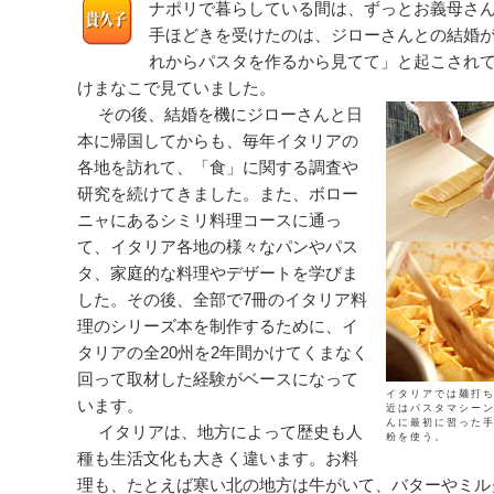
ナポリで暮らしている間は、ずっとお義母さ
手ほどきを受けたのは、ジローさんとの結婚
れからパスタを作るから見てて」と起こされ
けまなこで見ていました。
その後、結婚を機にジローさんと日
本に帰国してからも、毎年イタリアの
各地を訪れて、「食」に関する調査や
研究を続けてきました。また、ボロー
ニャにあるシミリ料理コースに通っ
て、イタリア各地の様々なパンやパス
タ、家庭的な料理やデザートを学びま
した。その後、全部で7冊のイタリア料
理のシリーズ本を制作するために、イ
タリアの全20州を2年間かけてくまなく
回って取材した経験がベースになって
イタリアでは麺打
います。
近はパスタマシー
んに最初に習った
イタリアは、地方によって歴史も人
粉を使う。
種も生活文化も大きく違います。お料
理も、たとえば寒い北の地方は牛がいて、バターやミル