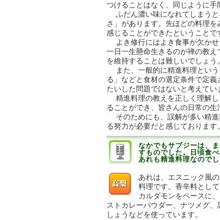
つけることはなく、同じように手
ふだん濃い味になれてしまうと
さ」があります。先ほどの料理を
感じることができたということで
よき修行にはよき食事が欠かせ
一日一生懸命生きるのが禅の教え
を維持することは難しいでしょう
また、一般的に精進料理という
る」などと食材の選定条件で定義
たいした問題ではないと考えてい
精進料理の教えを正しく理解し
ることができ、皆さんの日常の生
そのためにも、誤解が多い精進
る努力が必要だと感じております
なかでもサブジーは、ま
すものでした。日頃食べ
あれも精進料理なのでし
あれは、エスニック風の
料理です。香辛料として
カルダモンをベースに、
ストカレーパウダー、ナツメグ、
しょうなどを使っています。