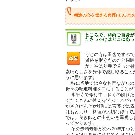
精進の心を伝える典座(てんぞ)
ところで、和尚ご自身が
たきっかけはどこにあっ
うちの寺は田舎ですので
然跡を継ぐものだと周囲
が、やはり寺で育った身
素晴らしさを身体で感じ取ること
うに思います。
特に当地では今なお昔ながらの
折々の精進料理を口にすることが
永平寺で修行中、多くの優れた
てたくさんの教えを学ぶことがで
かざきげんき)老師には言葉では
はもとより、料理が大切な修行で
では、良き師との出会いを重視し
っております。
その赤崎老師がのべ20年来つと
とめる役目を私に命じてください