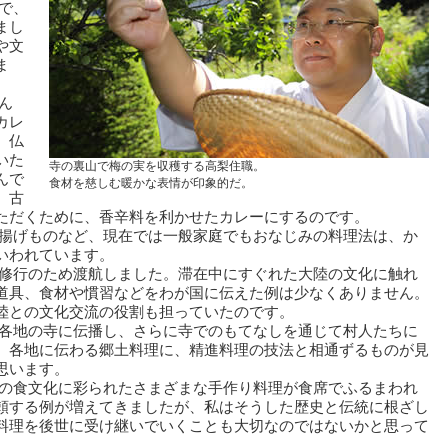
で、
まし
や文
ま
ん
カレ
。仏
いた
寺の裏山で梅の実を収穫する高梨住職。
んで
食材を慈しむ暖かな表情が印象的だ。
、古
ただくために、香辛料を利かせたカレーにするのです。
揚げものなど、現在では一般家庭でもおなじみの料理法は、か
いわれています。
修行のため渡航しました。滞在中にすぐれた大陸の文化に触れ
道具、食材や慣習などをわが国に伝えた例は少なくありません。
陸との文化交流の役割も担っていたのです。
各地の寺に伝播し、さらに寺でのもてなしを通じて村人たちに
。各地に伝わる郷土料理に、精進料理の技法と相通ずるものが見
思います。
の食文化に彩られたさまざまな手作り料理が食席でふるまわれ
頼する例が増えてきましたが、私はそうした歴史と伝統に根ざし
料理を後世に受け継いでいくことも大切なのではないかと思って