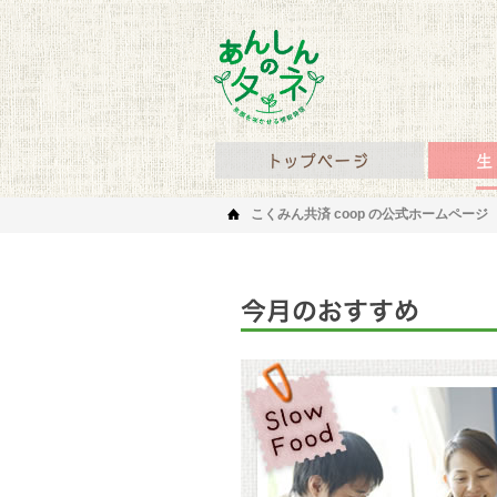
あんしんのタネ 笑顔を
あんしん
こくみん共済 coop の公式ホームページ