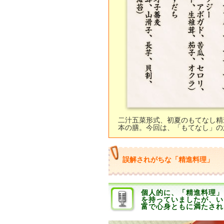
二汁五菜形式、初夏のもてなし精
本の膳。今回は、「もてなし」の
誤解されがちな「精進料理」
個人的に、「精進料理」
を持っていましたが、い
富で心身ともに満たされ