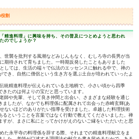
の役割
「精進料理」に興味を持ち、その普及につとめようと思われ
たのでしょうか？
、世襲を批判する風潮などみじんもなく、むしろ寺の長男が当
に期待されて育ちました。一時期反発したこともありました
としては、生活の端々で仏法のエッセンスに触れる中で、禅の
ができ、自然に僧侶という生き方を選ぶ土台が培われていったよ
伝統精進料理が伝えられている土地柄で、小さい頃から四季
できたのは何よりの宝だと思っています。
老師や先輩、そして良き仲間と出会い、さまざまな経験を通じ
きましたが、なかでも料理係に配属されて出会った赤崎玄輝(あ
表せないほどのありがたい指導を受けました。卓越した料理技術
あるということを言葉ではなく行動で教えてくださいました。禅
ますが、まさに私にとってかけがえのないご縁をいただいたと思
めた永平寺の料理係を辞する際、それまでの精進料理献立をま
ました。老師が口述する調理法や献立を書き留めるなかで、ある