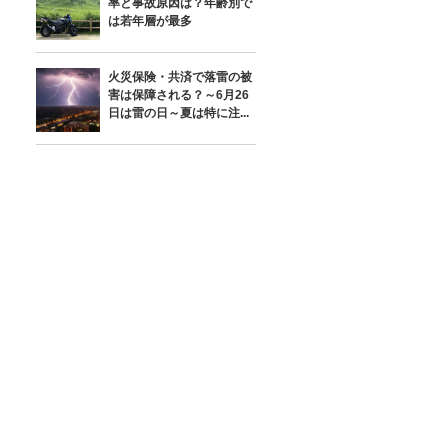
率と事故原因は？年齢別で
は若年層が最多
火災保険・共済で落雷の被
害は保障される？～6月26
日は雷の日～夏は特に注...