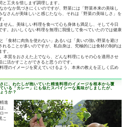
間と工夫を惜しまず調理します。
なかなか気づきにくいのですが、野菜には「野菜本来の美味し
みなさんが美味しいと感じたなら、それは「野菜の美味しさ」を
す。
ません。美味しい料理を食べて心も身体も満足し、そして今日
です。おいしくない料理を無理に我慢して食べていたのでは健康
。
と「食材に肉魚を使わない」あるいは「臭いの強い野菜を避け
されることが多いのですが、私自身は、究極的には食材の制約は
ます。
、本質をおさえた上でなら、どんな料理にもその心を適用させ
活に活かすことができると思うのです。
料理のイメージを変えていけるよう、本来の教えを正しく広め
。
さに、わたしが抱いていた精進料理のイメージを根本から覆
ている「カレー」にも似たスパイシーな風味がしましたが、
ょうか？
精進
は、
ロー
黒こ