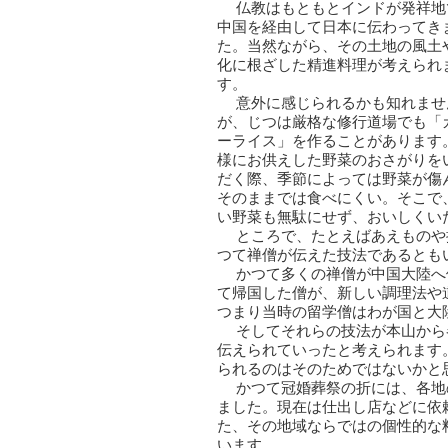
仏教はもともとインドが発祥地
中国を経由して日本に伝わってき
た。当然ながら、その土地の風土
化に根ざした精進料理が考えられ
す。
意外に感じられるかも知れませ
が、じつは厳格な修行道場でも「
ーライス」を作ることがあります
様にお供えした野菜のおさがりを
だく際、季節によっては野菜が傷
そのままでは食べにくい。そこで
い野菜も無駄にせず、おいしくい
ところで、たとえばあえものや
つて禅僧が伝えた技法であるとも
かつて多くの禅僧が中国大陸へ
て帰国した僧が、新しい調理法や
つまり当時の留学僧はわが国と大
そしてそれらの技法が本山から
伝えられていったと考えられます
られるのはそのためではないかと
かつて冠婚葬祭の折には、各地
ました。現在は仕出し店などに依
た、その地域ならではの個性的な
います。