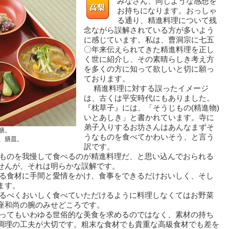
みなさん、同じような感想を
お持ちになります。おっしゃ
る通り、精進料理について残
念ながら誤解されている方が多いよう
に感じています。私は、曹洞宗に七五
〇年来伝えられてきた精進料理を正し
く世に紹介し、その素晴らしき考え方
を多くの方に知って欲しいと切に願っ
ております。
精進料理に対する誤ったイメージ
は、古くは平安時代にもありました。
『枕草子』には、「そうじもの(精進物)
いとあしき」と書かれています。寺に
弟子入りするお坊さんはあんなまずそ
膳。
うなものを食べてかわいそう、と言う
、膳皿。
訳です。
ものを我慢して食べるのが精進料理だ、と思い込んでおられる
せんが、それは明らかな誤解です。
る食材に手間と愛情をかけ、食事をできるだけおいしく、そし
ます。
るべくおいしく食べていただけるように料理しなくてはお野菜
座和尚の腕のみせどころです。
ってもいわゆる世俗的な美食を求めるのではなく、素材の持ち
調理の工夫が大切です。粗末な食材でも貴重な高級食材でも差を