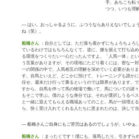
手、あちこち転
つつ、いつも理
― はい。おっしゃるように、ふつうならありえないでしょ
ね（笑）。
船橋さん
：自分としては、ただ落ち着かずにちょろちょろ
ているわけではもちろんなくて、逆に、腰を据えて打ち込め
る環境をつくりたい一心だったんですよ。「人馬一体」とい
う言葉がありますが、その境地にたどり着くには、密な一対
一の関係の中で、人馬相互の理解を深めていく必要がありま
す。自馬といえど、どこかに預けて、トレーニングも誰かに
任せ、週末だけ行って乗るというのでは限界があります。で
すから、自馬を伴って馬の牧場で働いて、馬についての諸々
もそこで学ぶ。僕のような身分では、それが選択しうるベス
と一緒に迎えてもらえる職場あってのこと。馬が一頭増える
ら、快く受け入れてくれる人たちに恵まれたのは、決して当
― 船橋さんご自身にもご苦労はあるのでしょうが、いやぁ
船橋さん
：まったくです！僕にも、落馬したり、引きずら