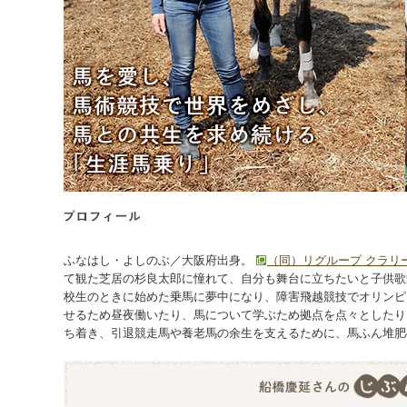
ふなはし・よしのぶ／大阪府出身。
（同）リグループ クラリ
て観た芝居の杉良太郎に憧れて、自分も舞台に立ちたいと子供歌
校生のときに始めた乗馬に夢中になり、障害飛越競技でオリンピ
せるため昼夜働いたり、馬について学ぶため拠点を点々としたり
ち着き、引退競走馬や養老馬の余生を支えるために、馬ふん堆肥