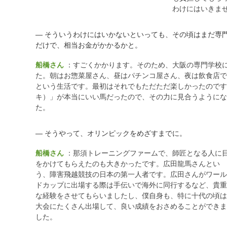
わけにはいきま
― そういうわけにはいかないといっても、その頃はまだ専
だけで、相当お金がかかるかと。
船橋さん
：すごくかかります。そのため、大阪の専門学校
た。朝はお惣菜屋さん、昼はパチンコ屋さん、夜は飲食店で
という生活です。最初はそれでもただただ楽しかったのです
キ）」が本当にいい馬だったので、その力に見合うようにな
た。
― そうやって、オリンピックをめざすまでに。
船橋さん
：那須トレーニングファームで、師匠となる人に
をかけてもらえたのも大きかったです。広田龍馬さんとい
う、障害飛越競技の日本の第一人者です。広田さんがワール
ドカップに出場する際は手伝いで海外に同行するなど、貴重
な経験をさせてもらいましたし、僕自身も、特に十代の頃は
大会にたくさん出場して、良い成績をおさめることができま
した。