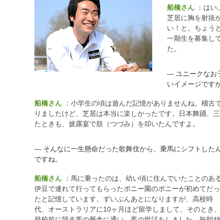
船橋さん
：はい
芝居に胸を射抜
い！と。ちょう
一期生を募集し
た。
― ユニークな
いイメージです
船橋さん
：小学生の頃は遊んだ記憶がありませんね。稽古
りましたけど、芝居は本当に楽しかったです。日本舞踊、三
たときも、披露宴で鼓（つづみ）を叩いたんですよ。
― そんなに一生懸命だった歌舞伎から、乗馬にシフトした
ですね。
船橋さん
：馬に乗ったのは、幼い頃に住んでいたことのあ
伊豆で連れて行ってもらったポニー園のポニーが初めてだっ
たと記憶しています。ずいぶんあとになりますが、高校時
代、オーストラリアに10ヶ月ほど留学しまして、そのとき
登校前に競走馬の厩舎に通い、馬の世話をしました。毎朝4