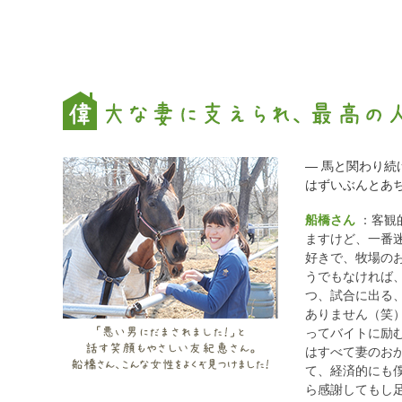
― 馬と関わり
はずいぶんとあ
船橋さん
：客観
ますけど、一番
好きで、牧場の
うでもなければ
つ、試合に出る
ありません（笑
ってバイトに励
はすべて妻のお
て、経済的にも
ら感謝してもし