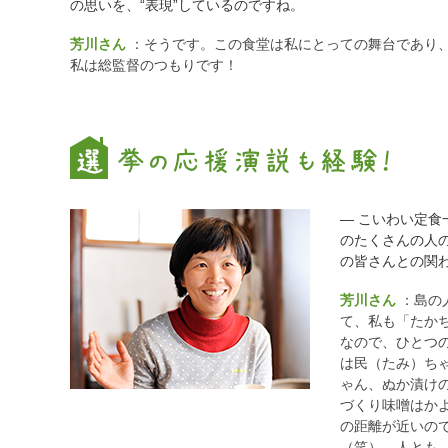
の思いを、“表現”しているのですね。
芳川さん
：そうです。この食堂は私にとっての舞台であり
私は総監督のつもりです！
― こいわい定
のたくさんの人
の皆さんとの関
芳川さん
：島の
て、私も「たかち
なので、ひとつ
は民（たみ）ち
ゃん、ぬか漬け
づくり味噌はか
の距離が近いの
（笑）、人とも