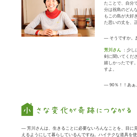
たことで、自分
分は祝島のどん
もこの島が大好
た思いの丈を、
― そうですか。
芳川さん
：少し
剣に聞いてくだ
嬉しかったです
すよ。
― 90％！！あ
― 芳川さんは、生きることに必要ないろんなことを、目に
えるようにして暮らしているんですね。ハイテクな道具を使