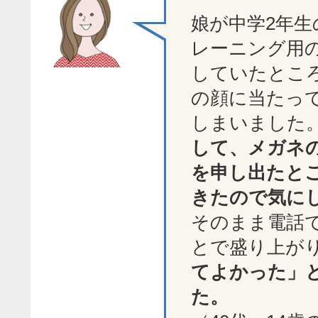
娘が中学2年生
レーニング用
していたとこ
の顔に当たっ
しまいました
して、メガネ
を申し出たと
きたので気に
そのまま電話
とで盛り上が
てよかった」
た。