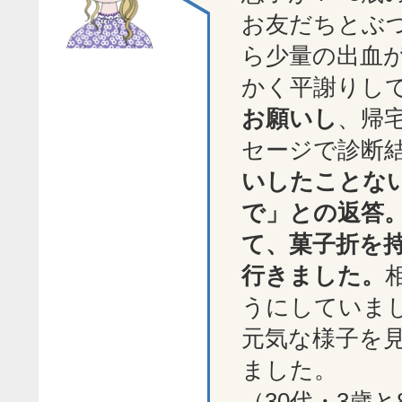
お友だちとぶ
ら少量の出血
かく平謝りし
お願いし
、帰
セージで診断
いしたことな
で」との返答
て、菓子折を
行きました。
うにしていま
元気な様子を
ました。
（30代・3歳