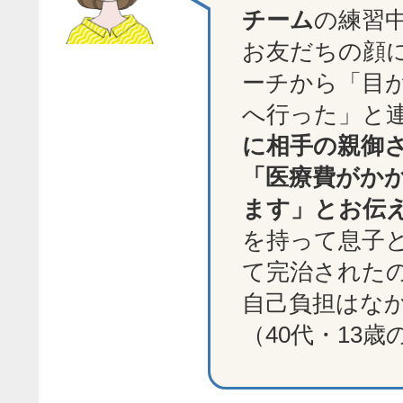
チーム
の練習
お友だちの顔
ーチから「目
へ行った」と
に相手の親御
「医療費がか
ます」とお伝
を持って息子と
て完治された
自己負担はな
（40代・13歳