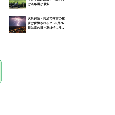
は若年層が最多
火災保険・共済で落雷の被
害は保障される？～6月26
日は雷の日～夏は特に注...