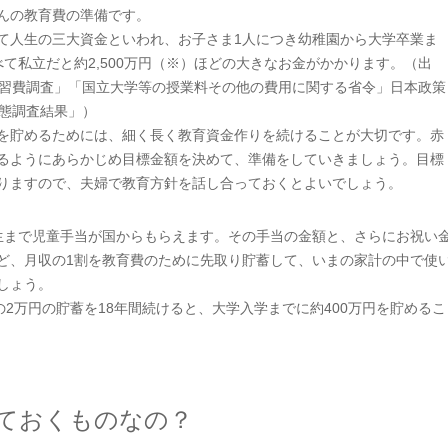
んの教育費の準備です。
て人生の三大資金といわれ、お子さま1人につき幼稚園から大学卒業ま
べて私立だと約2,500万円（※）ほどの大きなお金がかかります。（出
学習費調査」「国立大学等の授業料その他の費用に関する省令」日本政策
実態調査結果」）
を貯めるためには、細く長く教育資金作りを続けることが大切です。赤
るようにあらかじめ目標金額を決めて、準備をしていきましょう。目標
りますので、夫婦で教育方針を話し合っておくとよいでしょう。
生まで児童手当が国からもらえます。その手当の金額と、さらにお祝い
ど、月収の1割を教育費のために先取り貯蓄して、いまの家計の中で使
しょう。
の2万円の貯蓄を18年間続けると、大学入学までに約400万円を貯めるこ
ておくものなの？