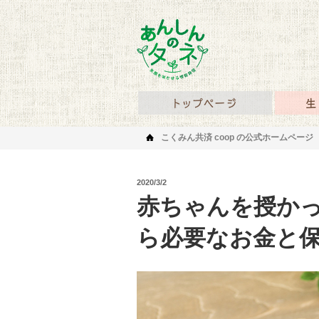
あんしんのタネ 笑顔を
あんしん
こくみん共済 coop の公式ホームページ
2020/3/2
赤ちゃんを授か
ら必要なお金と