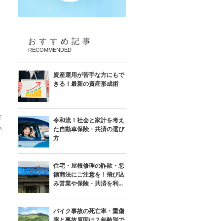
おすすめ記事
RECOMMENDED
資産運用が苦手な方にもで
きる！最新の資産形成術
金
令和流！社会と家計を考え
い
た自動車保険・共済の選び
方
住宅・屋根修理の詐欺・悪
徳商法にご注意を！飛び込
み営業や保険・共済を利...
バイク事故の死亡率・重傷
率と事故原因は？年齢別で