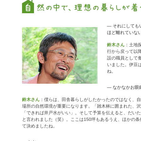
― それにして
ほど離れていな
鈴木さん
：土地
行から戻って以
設の職員として
いました。伊豆
ね。
― なかなかお
鈴木さん
：僕らは、田舎暮らしがしたかったのではなく、
場所の自然環境が重要になります。「雑木林に囲まれた、沢
「できれば井戸水がいい」。そして予算を伝えると、だいた
と言われました（笑）。ここは150坪もあるうえ、ほかの
て決めましたね。