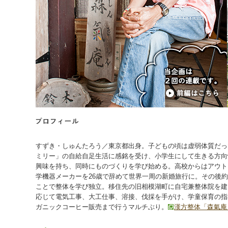
すずき・しゅんたろう／東京都出身。子どもの頃は虚弱体質だった
ミリー」の自給自足生活に感銘を受け、小学生にして生きる方向
興味を持ち、同時にものづくりを学び始める。高校からはアウト
学機器メーカーを26歳で辞めて世界一周の新婚旅行に。その後約
ことで整体を学び独立。移住先の旧相模湖町に自宅兼整体院を建
応じて電気工事、大工仕事、溶接、伐採を手がけ、学童保育の指
ガニックコーヒー販売まで行うマルチぶり。
漢方整体「森氣庵