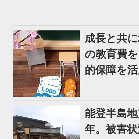
成長と共に
の教育費を
的保障を活
能登半島地
年。被害状