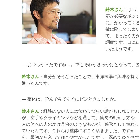
鈴木さん
：はい
応が必要なポジ
に、かかってく
敏に陥ってしま
て、まったく力
調症です。口に
いたようです。
― おつらかったですね…。でもそれがきっかけとなって、
鈴木さん
：自分がそうなったことで、東洋医学に興味を持
通ったんです。
― 整体は、学んでみてすぐにピンときましたか。
鈴木さん
：経験のない人には伝わりづらい話かもしれません
が、空手やクライミングなどを通して、筋肉の動かし方や、
人の体への力のかけ具合のようなものが、感覚として備わっ
ていたんです。これらは整体にすごく活きました。ですか
ら、最初から入ってゆきやすかったですし、深めてゆきやす