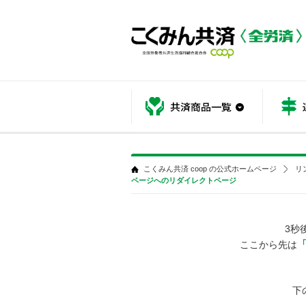
共済商品
こくみん共済 coop の公式ホームページ
リ
ページへのリダイレクトページ
3秒
ここから先は
下