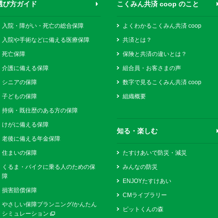
選び方ガイド
こくみん共済 coop のこと
入院・障がい・死亡の総合保障
よくわかるこくみん共済 coop
入院や手術などに備える医療保障
共済とは？
死亡保障
保険と共済の違いとは？
介護に備える保障
組合員・お客さまの声
シニアの保障
数字で見るこくみん共済 coop
子どもの保障
組織概要
持病・既往歴のある方の保障
けがに備える保障
知る・楽しむ
老後に備える年金保障
住まいの保障
たすけあいで防災・減災
くるま・バイクに乗る人のための保
みんなの防災
障
ENJOYたすけあい
損害賠償保障
CMライブラリー
やさしい保障プランニング/かんたん
ピットくんの森
シミュレーション
別ウィンドウで開く