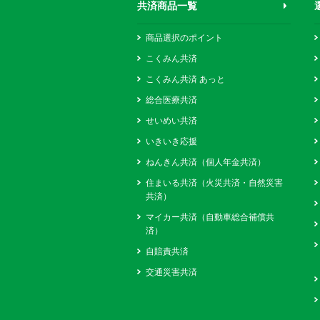
共済商品一覧
商品選択のポイント
こくみん共済
こくみん共済 あっと
総合医療共済
せいめい共済
いきいき応援
ねんきん共済（個人年金共済）
住まいる共済（火災共済・自然災害
共済）
マイカー共済（自動車総合補償共
済）
自賠責共済
交通災害共済