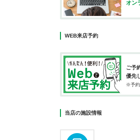
オン
WEB来店予約
ご予
優先
※予約
当店の施設情報