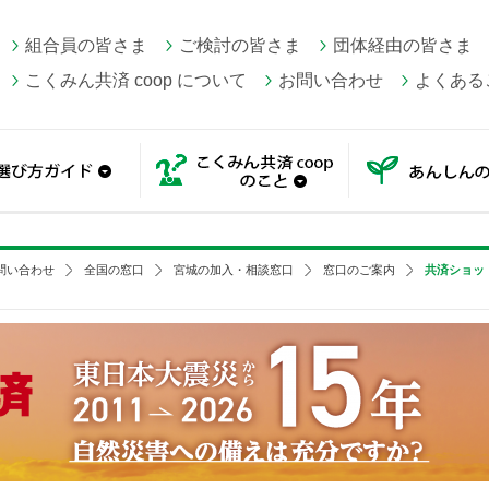
組合員の皆さま
ご検討の皆さま
団体経由の皆さま
こくみん共済 coop について
お問い合わせ
よくある
一覧
選び方ガイド
こくみん共済 coop の
問い合わせ
全国の窓口
宮城の加入・相談窓口
窓口のご案内
共済ショッ