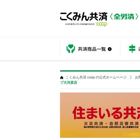
共済商品
こくみん共済 coop の公式ホームページ
お
プ大河原店