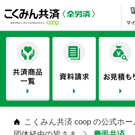
マ
こくみん共済 coop の公式ホ
団体経由の皆さま
慶弔共済