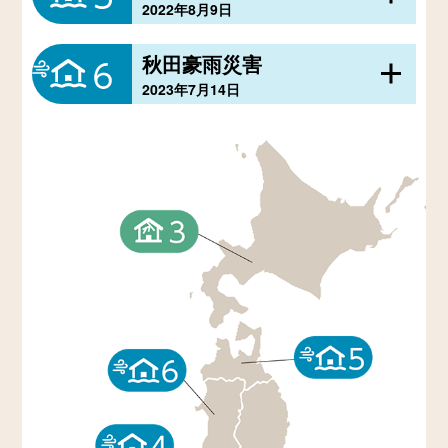
2022年8月9日
棟・非住家560棟が被災、人的被害1名を含
青森県の中南地域や西北地域を中心に記録
む広範囲に浸水・土砂災害が生じました。
秋田豪雨災害
的な豪雨が発生し、鰺ヶ沢町では中村川の
2023年7月14日
氾濫や土砂災害により約580戸が浸水、道路
秋田県を中心に記録的な豪雨が発生し、河
寸断や農地冠水など広範囲に深刻な被害が
川の氾濫や土砂災害により住宅の床上浸水
生じました。
2,903棟・床下浸水734棟を含む計6,964棟の
住家被害が生じ、広範囲に深刻な浸水・断
水・交通障害が発生しました。