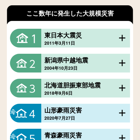
ここ数年に発生した大規模災害
東日本大震災
2011年3月11日
東北地方を中心に発生したマグニチュード
新潟県中越地震
9.0の巨大地震と津波により、東北・関東を
2004年10月23日
中心とする1都1道20県の広い範囲に、甚大
新潟県中越地方で発生したマグニチュード
な被害が発生。死者約15,900人、行方不明
北海道胆振東部地震
6.8の直下型地震により、死者68人・負傷者
者約2,520人、建物被害は全半壊40万戸超な
2018年9月6日
約4,800人・建物全半壊約16万戸の被害が発
ど、甚大な被害をもたらしました。
北海道胆振地方で発生したマグニチュード
生し、長期の避難生活を余儀なくされまし
山形豪雨災害
6.7の地震により、土砂崩れや建物倒壊が相
た。
2020年7月27日
次ぎ、死者44人・負傷者785人・全半壊建物
山形県最上地域を中心に記録的な豪雨が発
約2,000棟に加え、大規模なブラックアウト
青森豪雨災害
生し、最上川の越水・溢水により住家777
の被害が発生しました。