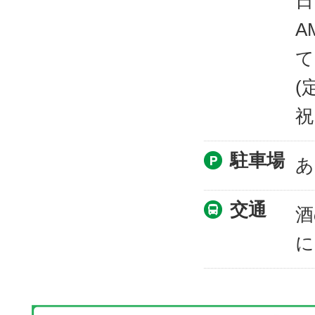
日
A
て
(
祝
駐車場
あ
交通
酒
に