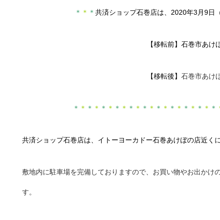
＊
＊
＊
共済ショップ石巻店は、2020年3月9
【移転前】石巻市あけ
【移転後】
石巻市あけ
＊
＊
＊
＊
＊
＊
＊
＊
＊
＊
＊
＊
＊
＊
＊
＊
＊
＊
＊
＊
＊
共済ショップ石巻店は、イトーヨーカドー石巻あけぼの店近く
敷地内に駐車場を完備しておりますので、お買い物やお出かけ
す。