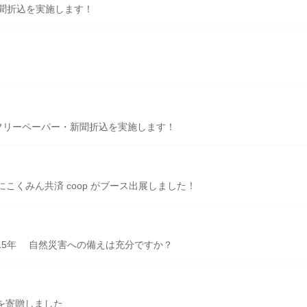
新聞折込を実施します！
フリーペーパー・新聞折込を実施します！
にこくみん共済 coop がブース出展しました！
ら15年 自然災害への備えは充分ですか？
を寄贈しました