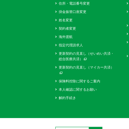
住所・電話番号変更
掛金振替口座変更
姓名変更
契約者変更
海外渡航
指定代理請求人
更新契約の見直し（せいめい共済・
総合医療共済）
別ウィンドウで開く
更新契約の見直し（マイカー共済）
別ウィンドウで開く
保険料控除に関するご案内
本人確認に関するお願い
解約手続き