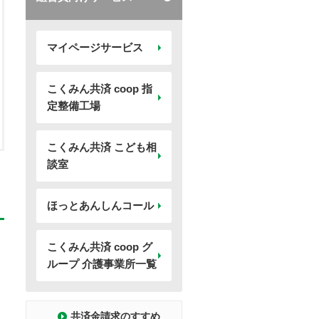
マイページサービス
こくみん共済 coop 指
定整備工場
こくみん共済 こども相
談室
ほっとあんしんコール
こくみん共済 coop グ
ループ 介護事業所一覧
共済金請求のすすめ