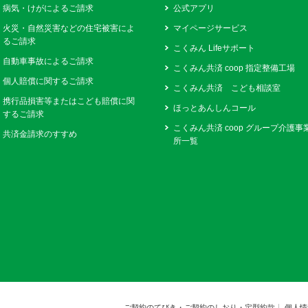
病気・けがによるご請求
公式アプリ
火災・自然災害などの住宅被害によ
マイページサービス
るご請求
こくみん Lifeサポート
自動車事故によるご請求
こくみん共済 coop 指定整備工場
個人賠償に関するご請求
こくみん共済 こども相談室
携行品損害等またはこども賠償に関
ほっとあんしんコール
するご請求
こくみん共済 coop グループ介護事
共済金請求のすすめ
所一覧
ご契約のてびき・ご契約のしおり・定型約款
個人情