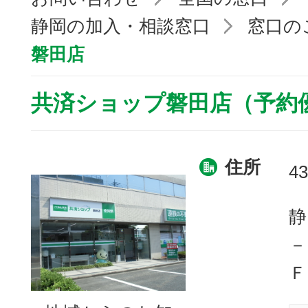
静岡の加入・相談窓口
窓口の
磐田店
共済ショップ磐田店（予約
住所
43
静
－
Ｆ