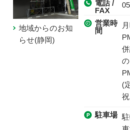
電話 /
05
FAX
営業時
月
地域からのお知
間
PM
らせ(静岡)
併
の
P
(
祝
駐車場
駐
車