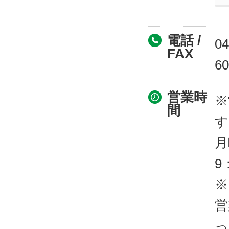
電話 /
04
FAX
60
営業時
※
間
す
月
9
※
営
っ