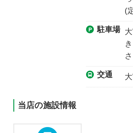
(
駐車場
大
き
さ
交通
大
当店の施設情報