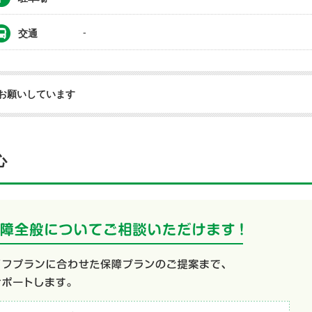
-
交通
お願いしています
心