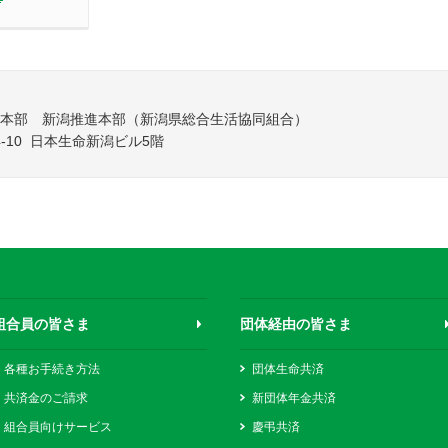
別ウィンドウで開く
統括本部 新潟推進本部（新潟県総合生活協同組合）
4-10 日本生命新潟ビル5階
組合員の皆さま
団体経由の皆さま
各種お手続き方法
団体生命共済
共済金のご請求
新団体年金共済
組合員向けサービス
慶弔共済