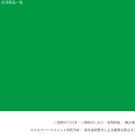
共済商品一覧
ご契約のてびき・ご契約のしおり・定型約款
個人情
カスタマーハラスメント対応方針
反社会的勢力による被害を防止す