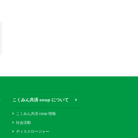
こくみん共済 coop について
こくみん共済 coop 情報
社会活動
ディスクロージャー