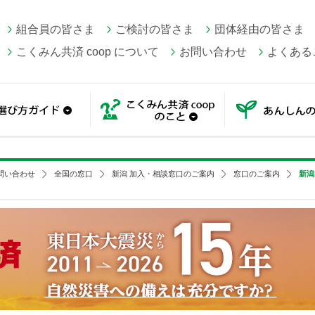
組合員の皆さま
ご検討の皆さま
団体経由の皆さま
こくみん共済 coop について
お問い合わせ
よくある
一覧
選び方ガイド
こくみん共済 coop の
問い合わせ
全国の窓口
新潟 加入・相談窓口のご案内
窓口のご案内
新潟