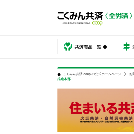
共済商品
こくみん共済 coop の公式ホームページ
お
推進本部