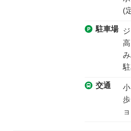
(
駐車場
ジ
高
み
駐
交通
小
歩
ョ