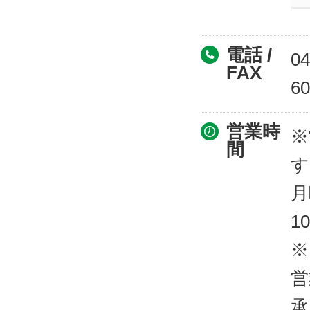
電話 /
04
FAX
60
営業時
※
間
す
月
1
※
営
承