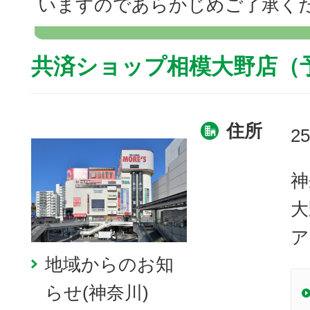
いますのであらかじめご了承く
共済ショップ相模大野店（
住所
25
神
大
ア
地域からのお知
らせ(神奈川)