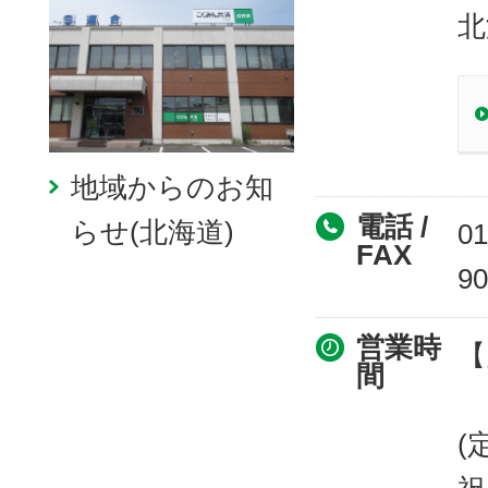
北
地域からのお知
電話 /
らせ(北海道)
01
FAX
90
営業時
【
間
(