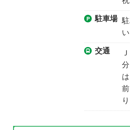
祝
駐車場
駐
い
交通
Ｊ
分
は
前
り