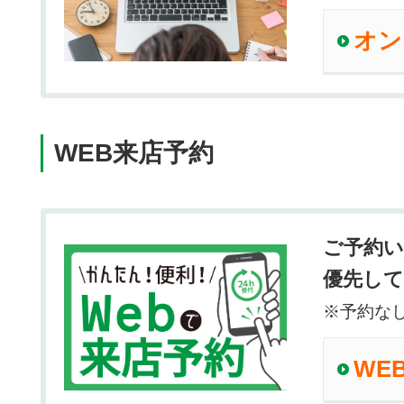
オン
WEB来店予約
ご予約
優先し
※予約な
WE