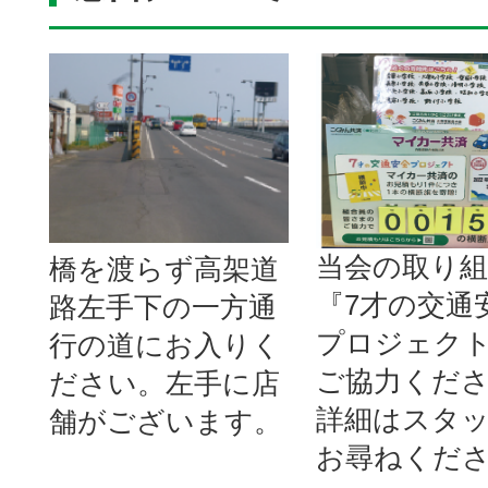
当会の取り
橋を渡らず高架道
『7才の交通
路左手下の一方通
プロジェク
行の道にお入りく
ご協力くだ
ださい。左手に店
詳細はスタ
舗がございます。
お尋ねくださ