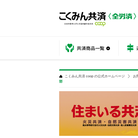
共済商品
こくみん共済 coop の公式ホームページ
お
部