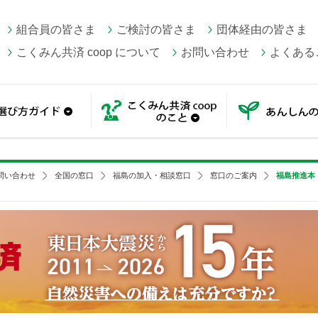
組合員の皆さま
ご検討の皆さま
団体経由の皆さま
こくみん共済 coop について
お問い合わせ
よくある
一覧
選び方ガイド
こくみん共済 coop の
問い合わせ
全国の窓口
福島の加入・相談窓口
窓口のご案内
福島推進本