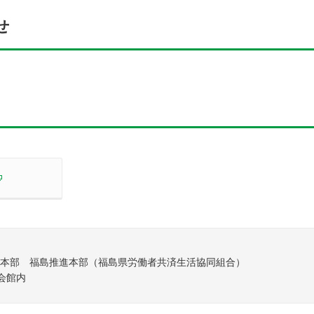
せ
別ウィンドウで開く
統括本部 福島推進本部（福島県労働者共済生活協同組合）
働会館内